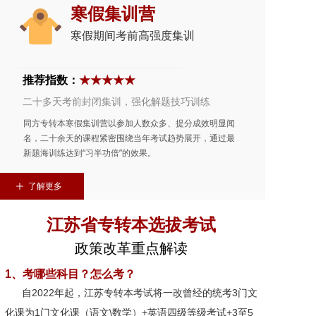
寒假集训营
寒假期间考前高强度集训
推荐指数：
★★★★★
二十多天考前封闭集训，强化解题技巧训练
同方专转本寒假集训营以参加人数众多、提分成效明显闻
名，二十余天的课程紧密围绕当年考试趋势展开，通过最
新题海训练达到“习半功倍”的效果。
ꄸ
了解更多
江苏省专转本选拔考试
政策改革重点解读
1、考哪些科目？怎么考？
自2022年起，江苏专转本考试将一改曾经的统考3门文
化课为1门文化课（语文\数学）+英语四级等级考试+3至5