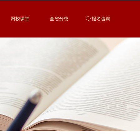
网校课堂
全省分校
ꁱ
报名咨询