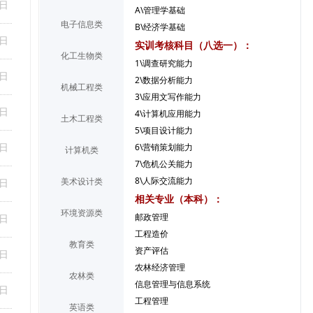
8日
A\管理学基础
电子信息类
B\经济学基础
4日
实训考核科目（八选一）：
化工生物类
1\调查研究能力
4日
2\数据分析能力
机械工程类
3\应用文写作能力
4日
4\计算机应用能力
土木工程类
5\项目设计能力
6\营销策划能力
3日
计算机类
7\危机公关能力
8\人际交流能力
美术设计类
6日
相关专业（本科）：
环境资源类
邮政管理
6日
工程造价
教育类
资产评估
6日
农林经济管理
农林类
信息管理与信息系统
9日
工程管理
英语类